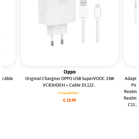
Oppo
c câble
Original Chargeur OPPO USB SuperVOOC 33W
Adapta
VCB3HDEH + Cable DL122...
Pou
Realme 
Compatibilités
Realme 
€ 19,99
C11 /