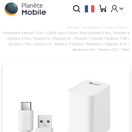
Accueil
/
Accessoires
/
Pieces Mobile
/
Adaptateur Secteur 12W + Câble Type C Blanc Pour Realme 5 Pro / Realme 6
/ Realme 6 Pro / Realme 6i / Realme 6S / Realme 7 Global / Realme 7 5G /
Realme 7 Pro / Realme 7i / Realme 7i Global / Realme 8 / Realme 8 5G /
Realme 8 Pro / Realme C17 / Real