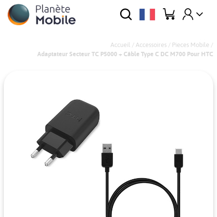
Accueil
/
Accessoires
/
Pieces Mobile
/
Adaptateur Secteur TC P5000 + Câble Type C DC M700 Pour HTC