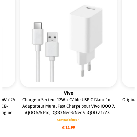
Vivo
10W / 2A
Chargeur Secteur 12W + Câble USB-C Blanc 1m –
Origina
ECB-
Adaptateur Mural Fast Charge pour Vivo iQOO 7,
igine...
iQOO 5/5 Pro, iQOO Neo3/Neo5, iQOO Z1/Z3...
Compatibilités
€ 11,99