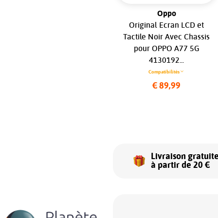
Motorola
Oppo
Originale Cache Batterie
Original Ecran LCD et
Vitre arrière Bleu Basalte
Tactile Noir Avec Chassis
pour Motorola Moto G 5G
pour OPPO A77 5G
(XT2313 / 2023)...
4130192...
Compatibilités
Compatibilités
€ 16,99
€ 89,99
Livraison gratuit
à partir de 20 €