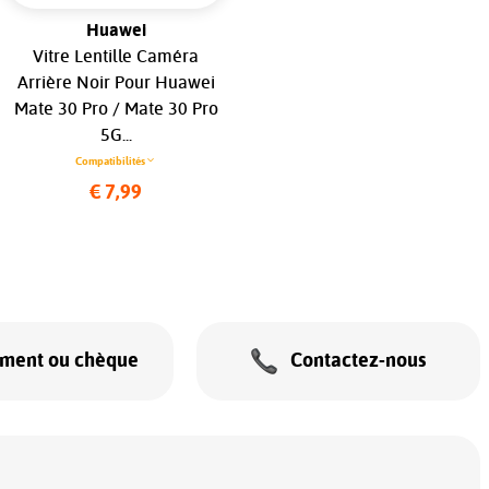
Huawei
Samsung
Vitre Lentille Caméra
Connecteur de Charge
Arrière Noir Pour Huawei
Premium pour Samsung
Mate 30 Pro / Mate 30 Pro
Galaxy Alpha G850...
5G...
Compatibilités
Compatibilités
€ 14,99
€ 7,99
ement ou chèque
Contactez-nous