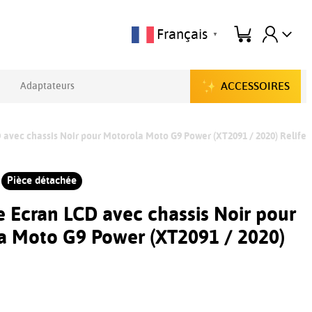
Français
▼
ACCESSOIRES
Adaptateurs
 avec chassis Noir pour Motorola Moto G9 Power (XT2091 / 2020) Relife
Pièce détachée
e Ecran LCD avec chassis Noir pour
a Moto G9 Power (XT2091 / 2020)