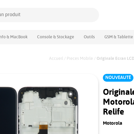
Info & MacBook
Console & Stockage
Outils
GSM & Tablette
Accueil
/
Pieces Mobile
/
Originale Ecran LCD
NOUVEAUTÉ
Original
Motorol
Relife
Motorola