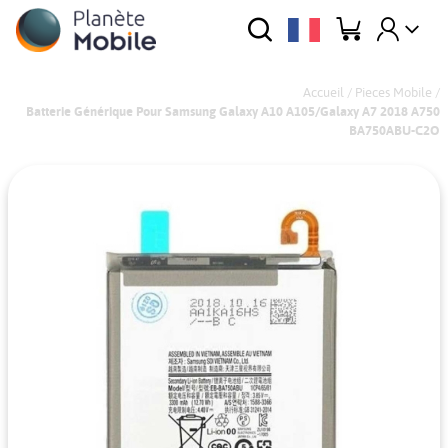
Accueil
/
Pieces Mobile
/
Batterie Générique Pour Samsung Galaxy A10 A105/Galaxy A7 2018 A750
BA750ABU-C2O