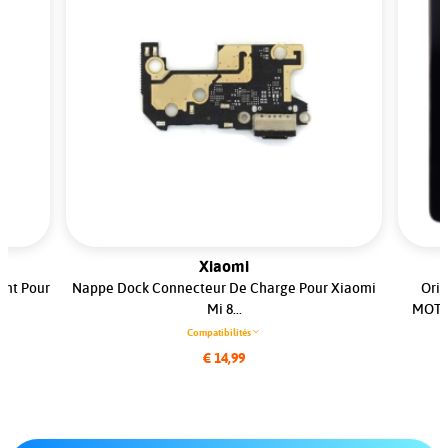
Xiaomi
ent Pour
Nappe Dock Connecteur De Charge Pour Xiaomi
Orig
.
Mi 8...
MOTOR
Compatibilités
€ 14,99