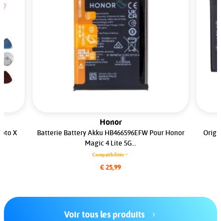
Honor
Moto X
Batterie Battery Akku HB466596EFW Pour Honor
Origi
Magic 4 Lite 5G...
Compatibilités
€ 25,99
Voir tous les produits