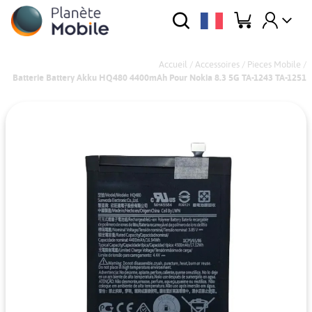
Accueil
/
Accessoires
/
Pieces Mobile
/
Batterie Battery Akku HQ480 4400mAh Pour Nokia 8.3 5G TA-1243 TA-1251