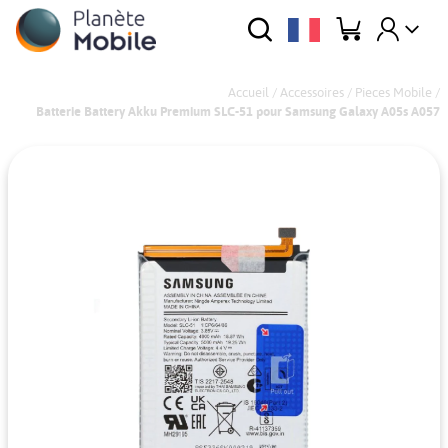
Accueil
/
Accessoires
/
Pieces Mobile
/
Batterie Battery Akku Premium SLC-51 pour Samsung Galaxy A05s A057