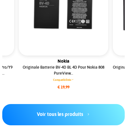
Nokia
 Pro/Y9
Originale Batterie BV-4D BL 4D Pour Nokia 808
Origina
...
PureView...
Compatibilités
€ 19,99
Voir tous les produits