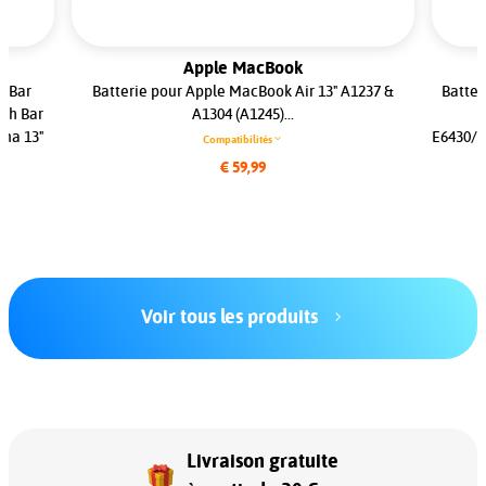
Apple MacBook
h Bar
Batterie pour Apple MacBook Air 13" A1237 &
Batter
uch Bar
A1304 (A1245)...
ina 13"
E6430/E
Compatibilités
€ 59,99
Voir tous les produits
Livraison gratuite