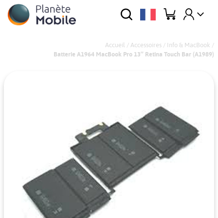
Accueil
/
Accessoires
/
Info & MacBook
/
Batterie A1964 MacBook Pro 13’’ Retina Touch Bar (A1989)