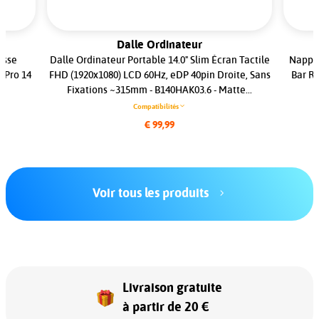
Dalle Ordinateur
isse
Dalle Ordinateur Portable 14.0" Slim Écran Tactile
Nappe 
 Pro 14
FHD (1920x1080) LCD 60Hz, eDP 40pin Droite, Sans
Bar Re
Fixations ~315mm - B140HAK03.6 - Matte...
Compatibilités
€ 99,99
Voir tous les produits
Livraison gratuite
à partir de 20 €