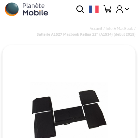
Accueil
/
Info & MacBook
/
Batterie A1527 Macbook Retina 12’’ (A1534) (début 2015)