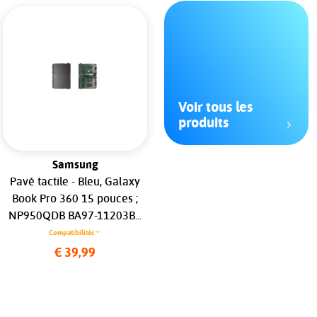
Voir tous les
produits
Samsung
Apple MacBook
Pavé tactile - Bleu, Galaxy
Ventilateur Gauche
Book Pro 360 15 pouces ;
MacBook Pro 15" Retina
NP950QDB BA97-11203B...
(A1707)...
Compatibilités
Compatibilités
€ 39,99
€ 16,99