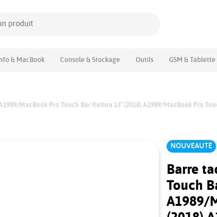
Info & MacBook
Console & Stockage
Outils
GSM & Tablette
) A1989/MacBook Pro Touch Bar Retina 13" (2018) A1989/MacBook Pro Touc
NOUVEAUTÉ
Barre ta
Touch Ba
A1989/M