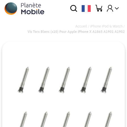
Accueil
/
iPhone iPod & Watch
/
Vis Torx Blanc (x10) Pour Apple iPhone X A1865 A1901 A1902