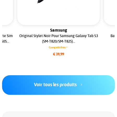
Samsung
arte Sim
Original Stylet Noir Pour Samsung Galaxy Tab S3
Batt
505...
(SM-T820/SM-T825)...
Compatibilités
€ 39,99
Voir tous les produits