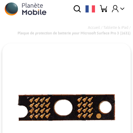
Accueil
/
Tablette & iPad
/
Plaque de protection de batterie pour Microsoft Surface Pro 3 (1631)