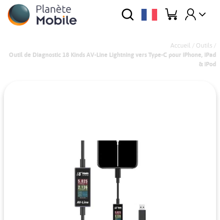
Accueil
/
Outils
/
Outil de Diagnostic 18 Kinds AV-Line Lightning vers Type-C pour iPhone, iPad
& iPod