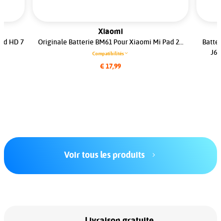
Xiaomi
Pad HD 7
Originale Batterie BM61 Pour Xiaomi Mi Pad 2...
Batter
J60
Compatibilités
€ 17,99
Voir tous les produits
Livraison gratuite