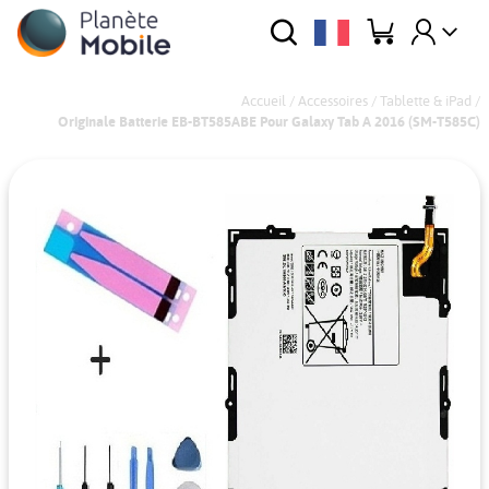
Accueil
/
Accessoires
/
Tablette & iPad
/
Originale Batterie EB-BT585ABE Pour Galaxy Tab A 2016 (SM-T585C)