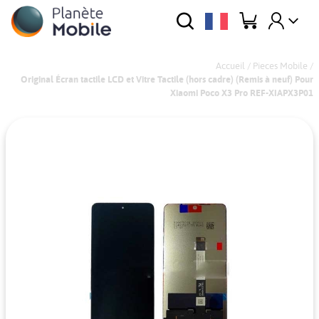
Accueil
/
Pieces Mobile
/
Original Écran tactile LCD et Vitre Tactile (hors cadre) (Remis à neuf) Pour
Xiaomi Poco X3 Pro REF-XIAPX3P01