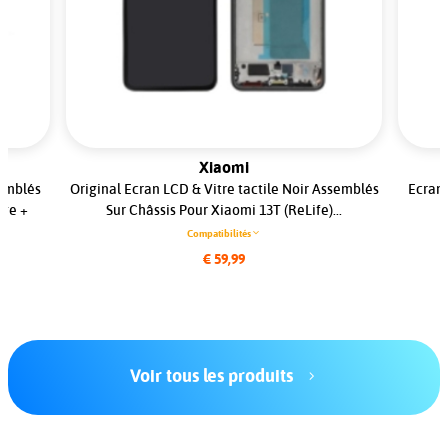
Xiaomi
semblés
Original Ecran LCD & Vitre tactile Noir Assemblés
Ecran 
dge +
Sur Châssis Pour Xiaomi 13T (ReLife)...
Compatibilités
€ 59,99
Voir tous les produits