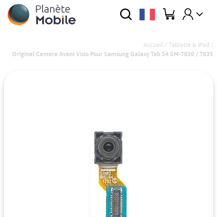
Accueil
/
Tablette & iPad
/
Original Camera Avant Visio Pour Samsung Galaxy Tab S4 SM-T830 / T835