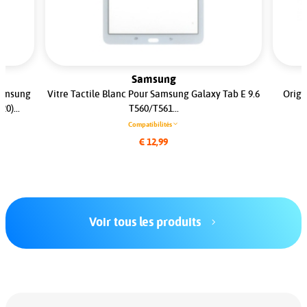
Samsung
tre Tactile Blanc Pour Samsung Galaxy Tab E 9.6
Original Buzzer / H
T560/T561...
pour Honor 
Compatibilités
Com
€ 12,99
Voir tous les produits