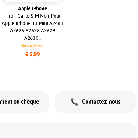
Apple iPhone
Apple Watch
Tiroir Carte SIM Noir Pour
Écrou de couronne
Apple iPhone 13 Mini A2481
Noir/Rouge pour Apple
A2626 A2628 A2629
Watch série 6 (40 mm / 44
A2630...
mm) (version GPS)...
Compatibilités
Compatibilités
€ 5,99
€ 7,99
ement ou chèque
Contactez-nous