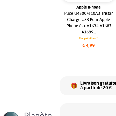
Apple iPhone
Apple iPhone
Connecteur de Charge Or
Puce U4500/610A3 Tristar
pour Apple iPhone XS Max...
Charge USB Pour Apple
iPhone 6s+ A1634 A1687
Compatibilités
A1699...
€ 9,99
Compatibilités
€ 4,99
Livraison gratuit
à partir de 20 €