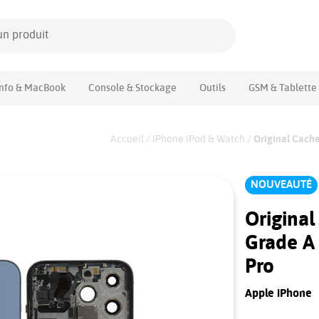
Info & MacBook
Console & Stockage
Outils
GSM & Tablette
Accueil
/
iPhone iPod & Watch
/
Original Cache
NOUVEAUTÉ
Original
Grade A 
Pro
Apple iPhone