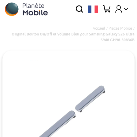
Accueil
/
Pieces Mobile
/
Original Bouton On/Off et Volume Bleu pour Samsung Galaxy S26 Ultra
S948 GH98-50836B