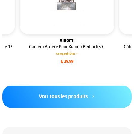
Xiaomi
Sams
méra Arrière Pour Xiaomi Redmi K50...
Câble Antenne Pour Sa
(G935F
Compatibilités
Compatibi
€ 39,99
€ 5
Voir tous les produits