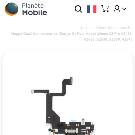
Accueil
/
iPhone iPod & Watch
/
Nappe Dock Connecteur de Charge Or Pour Apple iphone 13 Pro A2483.
A2636. A2638. A2639. A2640