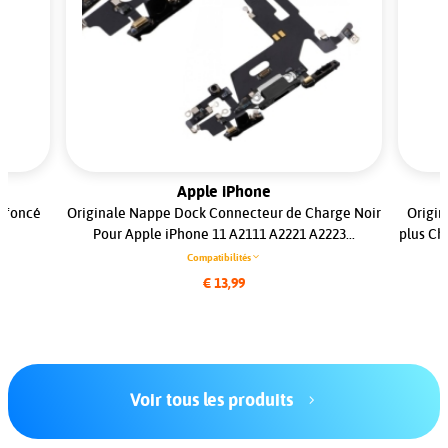
Apple iPhone
u foncé
Originale Nappe Dock Connecteur de Charge Noir
Origin
..
Pour Apple iPhone 11 A2111 A2221 A2223...
plus Ch
Compatibilités
€ 13,99
Voir tous les produits