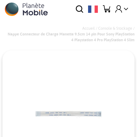
Accueil
/
Console & Stockage
/
Nappe Connecteur de Charge Manette 9.5cm 14 pin Pour Sony PlayStation
4 Playstation 4 Pro PlayStation 4 Slim