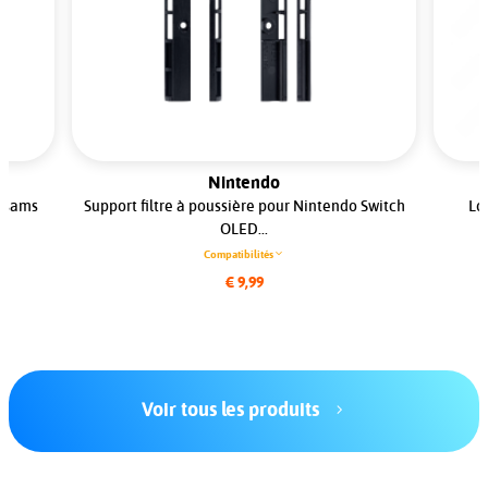
Nintendo
 Usams
Support filtre à poussière pour Nintendo Switch
Lo
OLED...
Compatibilités
€ 9,99
Voir tous les produits