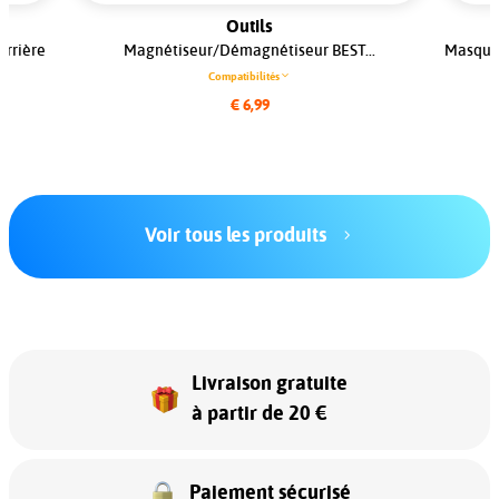
Outils
Arrière
Magnétiseur/Démagnétiseur BEST...
Masque 
Compatibilités
€ 6,99
Voir tous les produits
Livraison gratuite
à partir de 20 €
Paiement sécurisé