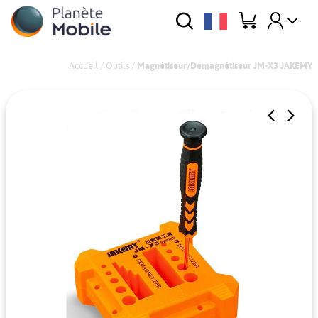
Accueil
/
Outils
/
Magnétiseur/Démagnétiseur JM-X3 JAKEMY