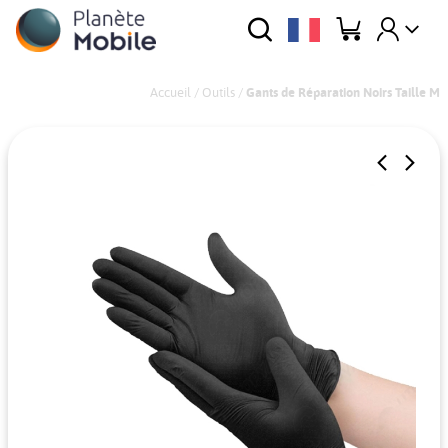
Accueil
/
Outils
/
Gants de Réparation Noirs Taille M