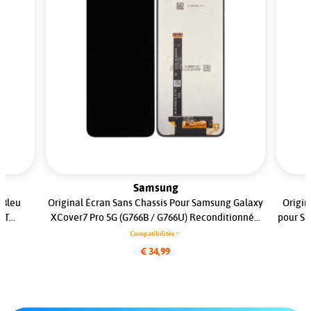
Samsung
 Bleu
Original Écran Sans Chassis Pour Samsung Galaxy
Origin
T...
XCover7 Pro 5G (G766B / G766U) Reconditionné...
pour Sa
Compatibilités
€ 34,99