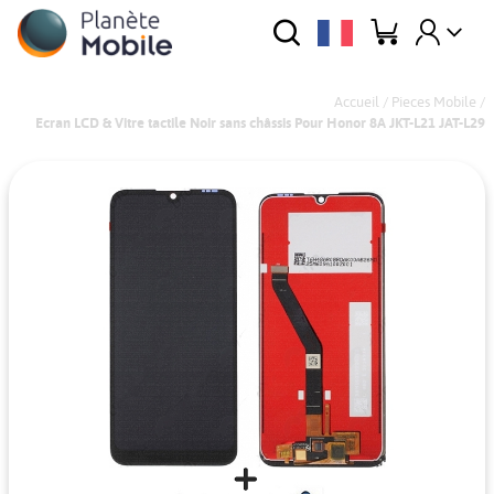
Accueil
/
Pieces Mobile
/
Ecran LCD & Vitre tactile Noir sans châssis Pour Honor 8A JKT-L21 JAT-L29