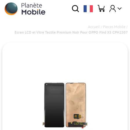
Accueil
/
Pieces Mobile
/
Ecran LCD et Vitre Tactile Premium Noir Pour OPPO Find X5 CPH2307