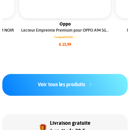
Oppo
UM NOIR
Lecteur Empreinte Premium pour OPPO A94 5G...
N
Compatibilités
€ 15,99
Voir tous les produits
Livraison gratuite