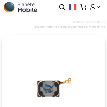
Accueil
/
Pieces Mobile
/
Écouteur Interne Premium pour Huawei Mate 50 Pro