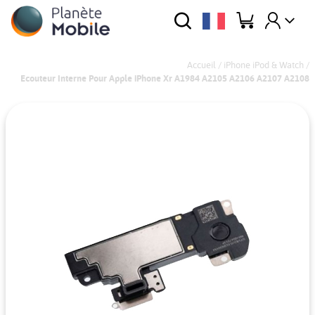
Accueil
/
iPhone iPod & Watch
/
Ecouteur Interne Pour Apple iPhone Xr A1984 A2105 A2106 A2107 A2108