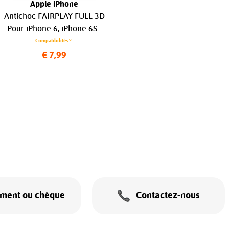
Apple iPhone
Apple iPhone
Antichoc FAIRPLAY FULL 3D
OTTERBOX Coque React
Pour iPhone 6, iPhone 6S...
Pour Apple iPhone 15 Plus
(Clear)...
Compatibilités
Compatibilités
€ 7,99
€ 24,99
ement ou chèque
Contactez-nous