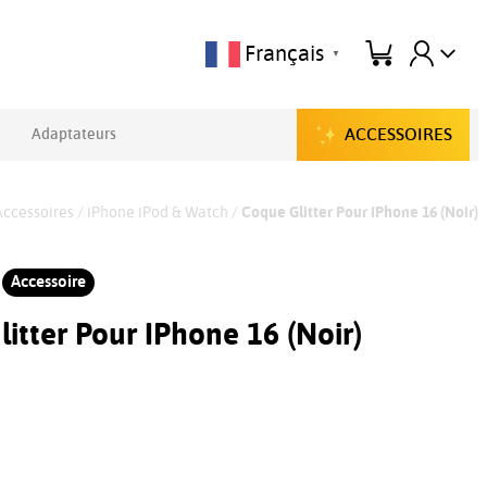
Français
▼
ACCESSOIRES
Adaptateurs
Accessoires
/
iPhone iPod & Watch
/
Coque Glitter Pour IPhone 16 (Noir)
Accessoire
itter Pour IPhone 16 (Noir)