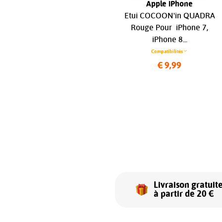
Apple iPhone
Apple iPhone
Etui OTTERBOX Coque Easy
Etui COCOON'in QUADRA
Grip Gaming Noir Pour
Rouge Pour iPhone 7,
iPhone 12, iPhone 12 Pro...
iPhone 8...
Compatibilités
Compatibilités
€ 28,99
€ 9,99
Livraison gratuit
à partir de 20 €