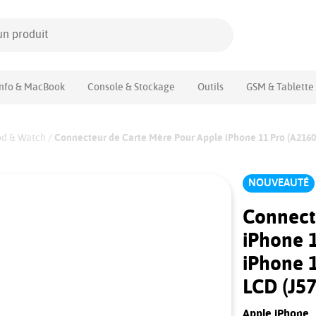
Info & MacBook
Console & Stockage
Outils
GSM & Tablette
od & Watch
/
Connecteur de Carte Mère Pour Apple iPhone 11 Pro (A2160 
NOUVEAUTÉ
Connect
iPhone 
iPhone 
LCD (J57
Apple iPhone