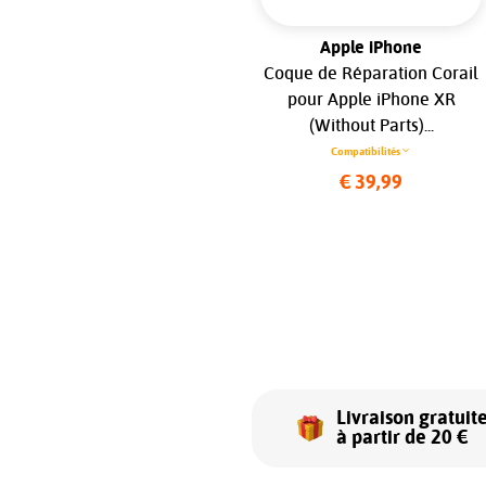
Apple iPhone
Apple iPhone
Originale Ecran Complet
Coque de Réparation Corail
LCD+Vitre Tactile Noir Pour
pour Apple iPhone XR
Apple iPhone 13 A2482 .
(Without Parts)...
A2631 . A2633 . A2634 .
Compatibilités
A2635...
€ 39,99
Compatibilités
€ 299,99
Livraison gratuit
à partir de 20 €