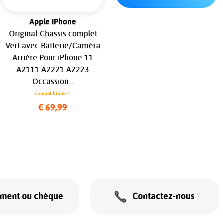
Apple iPhone
Apple iPhone
Original Chassis complet
Châssis Central pour Apple
Vert avec Batterie/Caméra
iPhone 16e...
Arrière Pour iPhone 11
Compatibilités
A2111 A2221 A2223
€ 89,99
Occassion...
Compatibilités
€ 69,99
ement ou chèque
Contactez-nous