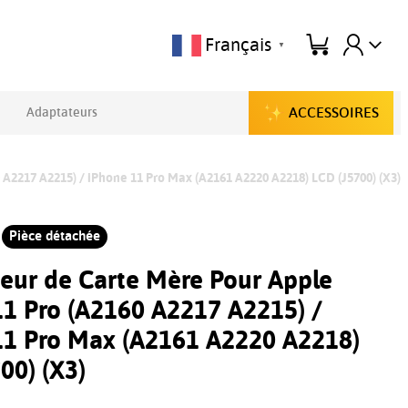
Français
▼
ACCESSOIRES
Adaptateurs
A2217 A2215) / iPhone 11 Pro Max (A2161 A2220 A2218) LCD (J5700) (X3)
Pièce détachée
eur de Carte Mère Pour Apple
11 Pro (A2160 A2217 A2215) /
11 Pro Max (A2161 A2220 A2218)
00) (X3)