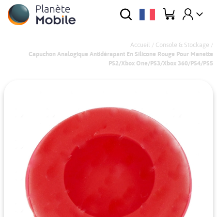
Accueil
/
Console & Stockage
/
Capuchon Analogique Antidérapant En Silicone Rouge Pour Manette
PS2/Xbox One/PS3/Xbox 360/PS4/PS5