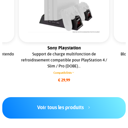
Sony Playstation
Nintendo
Support de charge multifonction de
Bloc
refroidissement compatible pour PlayStation 4 /
Slim / Pro (DOBE)...
Compatibilités
€ 29,99
Voir tous les produits