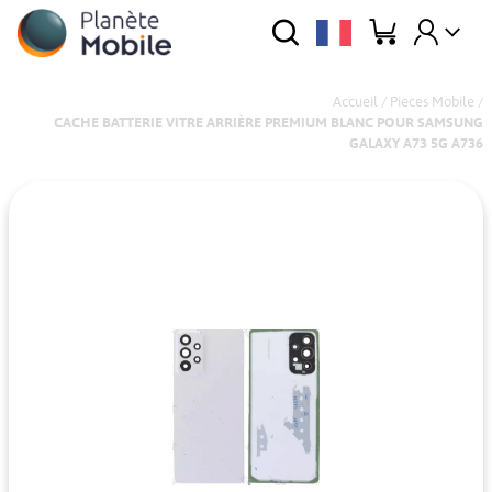
Accueil
/
Pieces Mobile
/
CACHE BATTERIE VITRE ARRIÈRE PREMIUM BLANC POUR SAMSUNG
GALAXY A73 5G A736