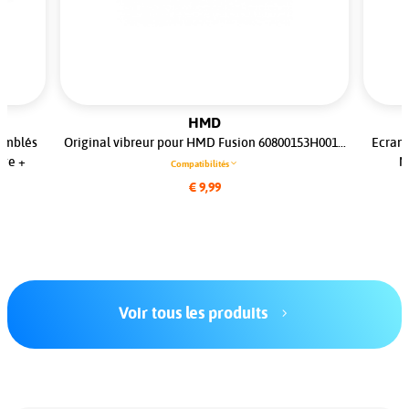
HMD
semblés
Original vibreur pour HMD Fusion 60800153H001...
Ecran 
dge +
N
Compatibilités
€ 9,99
Voir tous les produits