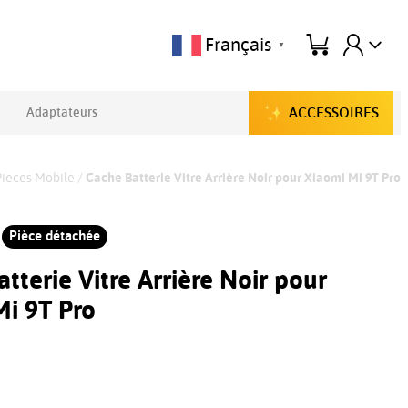
Français
▼
ACCESSOIRES
Adaptateurs
Pieces Mobile
/
Cache Batterie Vitre Arrière Noir pour Xiaomi Mi 9T Pro
Pièce détachée
tterie Vitre Arrière Noir pour
Mi 9T Pro