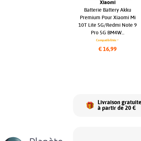
Samsung
Xiaomi
Original Cache Batterie
Batterie Battery Akku
Vitre Arrière Blanc pour
Premium Pour Xiaomi Mi
Samsung Galaxy Z Flip 3 5G
10T Lite 5G/Redmi Note 9
F711 (Supérieur) GH97-
Pro 5G BM4W...
26773F...
Compatibilités
Compatibilités
€ 16,99
€ 79,99
Livraison gratuit
à partir de 20 €