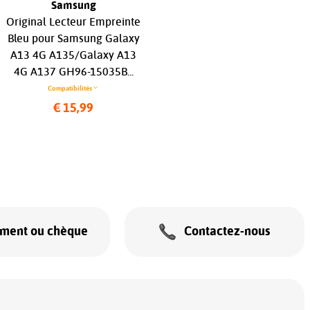
Samsung
Vivo
Original Lecteur Empreinte
Originale Antenne NFC Pour
Bleu pour Samsung Galaxy
Vivo Y20s...
A13 4G A135/Galaxy A13
Compatibilités
4G A137 GH96-15035B...
€ 13,99
Compatibilités
€ 15,99
ement ou chèque
Contactez-nous