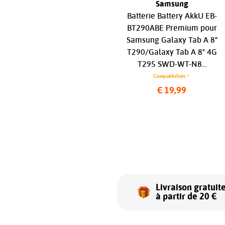
Apple iPad
Samsung
7
Batterie De Remplacement
Batterie Battery AkkU EB-
Pour Apple iPad Pro 12.9
BT290ABE Premium pour
A1584 A1652...
Samsung Galaxy Tab A 8"
T290/Galaxy Tab A 8" 4G
Compatibilités
T295 SWD-WT-N8...
€ 22,99
Compatibilités
€ 19,99
Livraison gratuit
à partir de 20 €