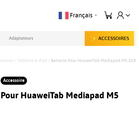
Français
▼
ACCESSOIRES
Adaptateurs
ssoires
/
Tablette & iPad
/
Batterie Pour HuaweiTab Mediapad M5 10.8'
Accessoire
e Pour HuaweiTab Mediapad M5