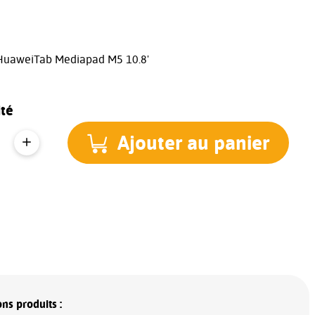
 HuaweiTab Mediapad M5 10.8'
té
Ajouter au panier
ns produits :