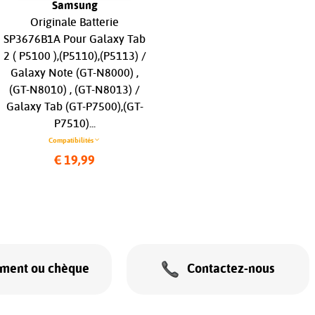
Samsung
Apple iPad
Originale Batterie
Batterie Battery Akku Pour
SP3676B1A Pour Galaxy Tab
Apple IPAD 10 (A2696 /
2 ( P5100 ),(P5110),(P5113) /
A2757), 7606mAh...
Galaxy Note (GT-N8000) ,
Compatibilités
(GT-N8010) , (GT-N8013) /
€ 29,99
Galaxy Tab (GT-P7500),(GT-
P7510)...
Compatibilités
€ 19,99
ement ou chèque
Contactez-nous