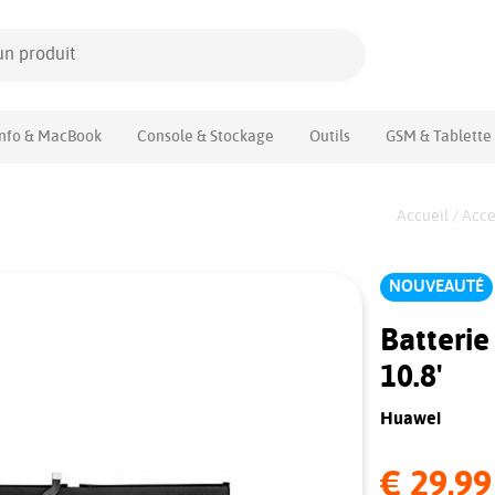
Info & MacBook
Console & Stockage
Outils
GSM & Tablette
Accueil
/
Acce
NOUVEAUTÉ
Batteri
10.8'
Huawei
€ 29,99