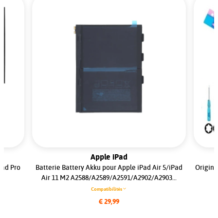
Apple iPad
Pad Pro
Batterie Battery Akku pour Apple iPad Air 5/iPad
Origina
Air 11 M2 A2588/A2589/A2591/A2902/A2903...
Compatibilités
€ 29,99