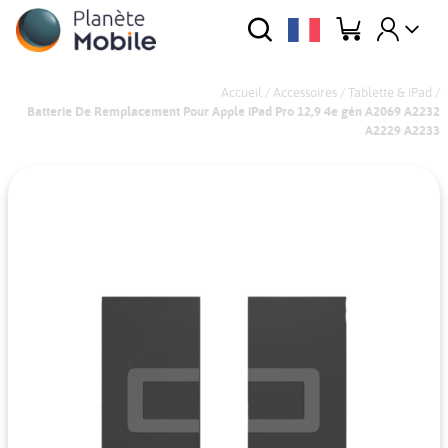
Accueil
/
Accessoires
/
Tablette & iPad
/
Batterie De Remplacement Pour Apple iPad Pro 12,9 4e gén A2069 A2232
A2229 A2233