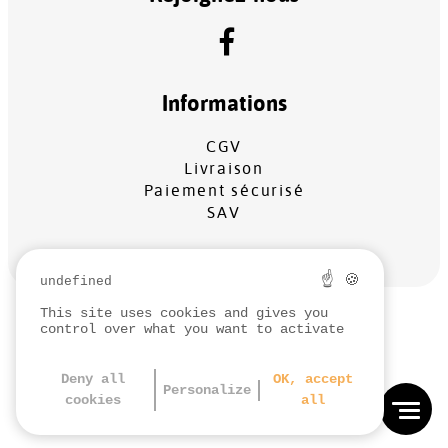
Informations
CGV
Livraison
Paiement sécurisé
SAV
☝ 🍪
undefined
This site uses cookies and gives you
MENTIONS LÉGALES
control over what you want to activate
PROTECTION DES DONNÉES
GESTION DES COOKIES
Deny all
OK, accept
Personalize
cookies
all
RÉALISATION
KOREDGE