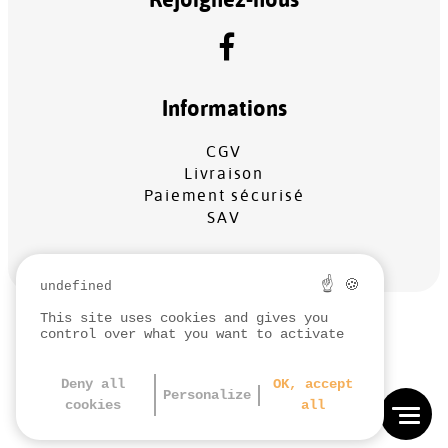
Informations
CGV
Livraison
Paiement sécurisé
SAV
☝ 🍪
undefined
This site uses cookies and gives you
MENTIONS LÉGALES
control over what you want to activate
PROTECTION DES DONNÉES
GESTION DES COOKIES
Deny all
OK, accept
Personalize
cookies
all
RÉALISATION
KOREDGE