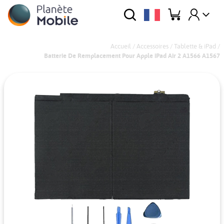
Accueil
/
Accessoires
/
Tablette & iPad
/
Batterie De Remplacement Pour Apple iPad Air 2 A1566 A1567