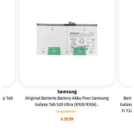
Samsung
axy Tab
Original Batterie Battery Akku Pour Samsung
Batte
Galaxy Tab S10 Ultra (X920/X926)...
Galaxy 
Fi T22
Compatibilités
€ 59,99