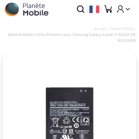
Accueil
/
Pieces Mobile
/
Batterie Battery Akku Premium pour Samsung Galaxy Xcover 5 G525F EB-
BG525BBE