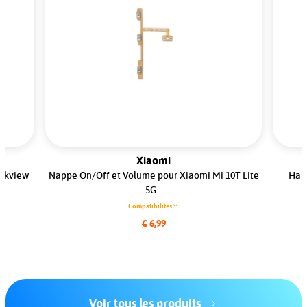
Xiaomi
ackview
Nappe On/Off et Volume pour Xiaomi Mi 10T Lite
Haut
5G...
Compatibilités
€ 6,99
Voir tous les produits