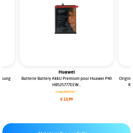
Huawei
amsung
Batterie Battery AkkU Premium pour Huawei P40
Origina
.
HB525777EEW...
KT
Compatibilités
€ 13,99