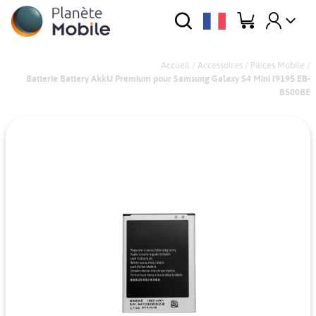
Accueil
/
Accessoires
/
Pieces Mobile
/
Batterie Battery AkkU Premium pour Samsung Galaxy S4 Mini I9195 EB-
B500BE