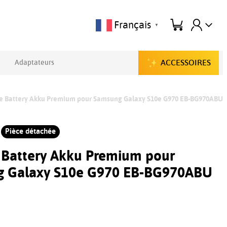
Français
▼
ACCESSOIRES
Adaptateurs
ie Battery Akku Premium pour Samsung Galaxy S10e G970 EB-BG970ABU
Pièce détachée
e Battery Akku Premium pour
 Galaxy S10e G970 EB-BG970ABU