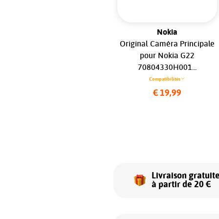
Samsung
Nokia
Vitre Arrière Back Cover
Original Caméra Principale
(Adhésif + Lentille) Bleu
pour Nokia G22
Sans Logo Pour Samsung
70804330H001...
Galaxy Note 10...
Compatibilités
Compatibilités
€ 19,99
€ 17,99
Livraison gratuit
à partir de 20 €