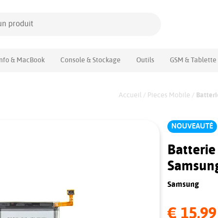
Info & MacBook
Console & Stockage
Outils
GSM & Tablette
Accueil
/
Pieces Mobile
/
Batter
NOUVEAUTÉ
Batteri
Samsung
Samsung
€ 15,99