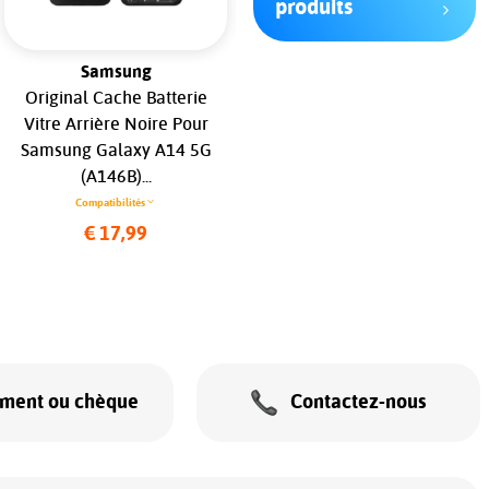
produits
Samsung
Xiaomi
Original Cache Batterie
Original Ecran LCD & Vitre
Vitre Arrière Noire Pour
tactile Noir Assemblés Sur
Samsung Galaxy A14 5G
Châssis Pour Xiaomi 13 Lite
(A146B)...
(ReLife)...
Compatibilités
Compatibilités
€ 17,99
€ 79,99
ement ou chèque
Contactez-nous