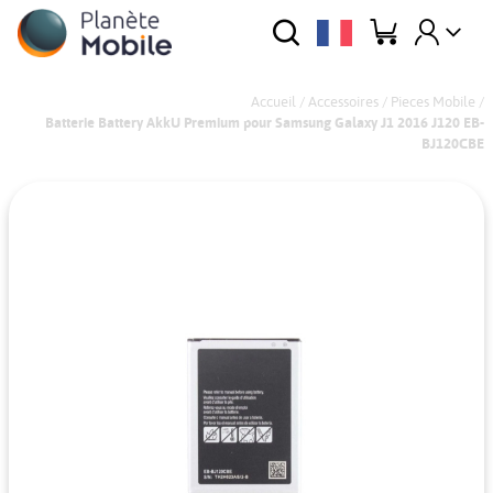
Accueil
/
Accessoires
/
Pieces Mobile
/
Batterie Battery AkkU Premium pour Samsung Galaxy J1 2016 J120 EB-
BJ120CBE