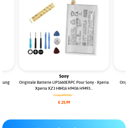
Sony
msung
Originale Batterie LIP1660ERPC Pour Sony - Xperia
Orig
Xperia XZ3 H8416 H9436 H9493...
Compatibilités
€ 25,99