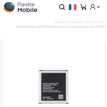
Accueil
/
Accessoires
/
Pieces Mobile
/
Batterie Battery AkkU Premium pour Samsung Galaxy Core 2 G355