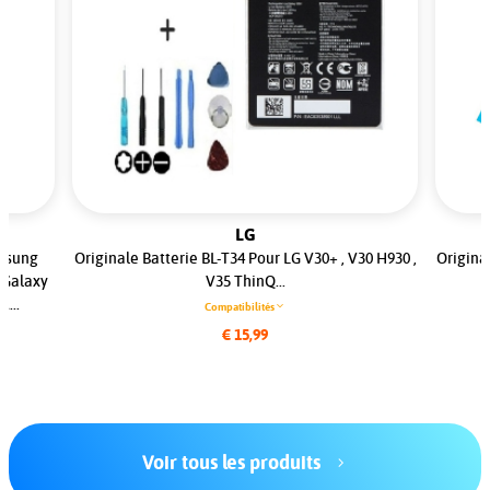
LG
amsung
Originale Batterie BL-T34 Pour LG V30+ , V30 H930 ,
Origina
/Galaxy
V35 ThinQ...
...
Compatibilités
€ 15,99
Voir tous les produits