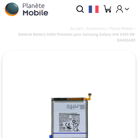
Accueil
/
Accessoires
/
Pieces Mobile
/
Batterie Battery AKKU Premium pour Samsung Galaxy A40 A405 EB-
BA405ABE