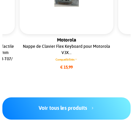
Motorola
 Tactile
Nappe de Clavier Flex Keyboard pour Motorola
B
 20mm
V3X...
HM-T07/
Compatibilités
€ 15,99
Voir tous les produits