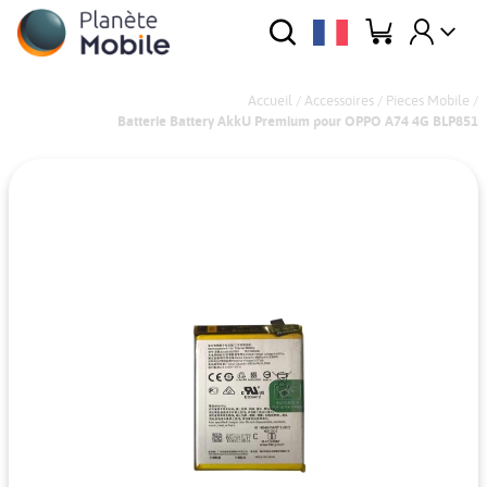
Accueil
/
Accessoires
/
Pieces Mobile
/
Batterie Battery AkkU Premium pour OPPO A74 4G BLP851