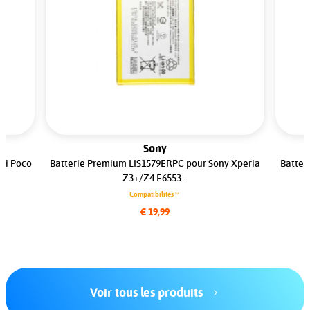
Sony
mi Poco
Batterie Premium LIS1579ERPC pour Sony Xperia
Batter
Z3+/Z4 E6553...
Compatibilités
€ 19,99
Voir tous les produits