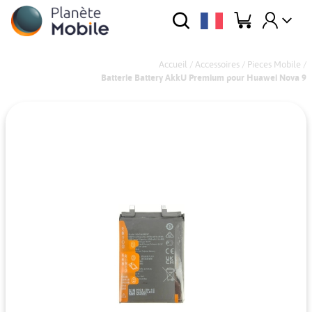
Accueil
/
Accessoires
/
Pieces Mobile
/
Batterie Battery AkkU Premium pour Huawei Nova 9