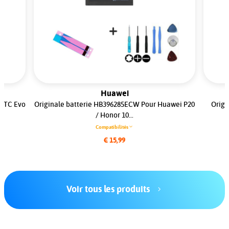
Huawei
 HTC Evo
Originale batterie HB396285ECW Pour Huawei P20
Origi
/ Honor 10...
Compatibilités
€ 15,99
Voir tous les produits