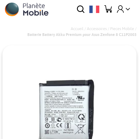
Accueil
/
Accessoires
/
Pieces Mobile
/
Batterie Battery Akku Premium pour Asus Zenfone 8 C11P2003