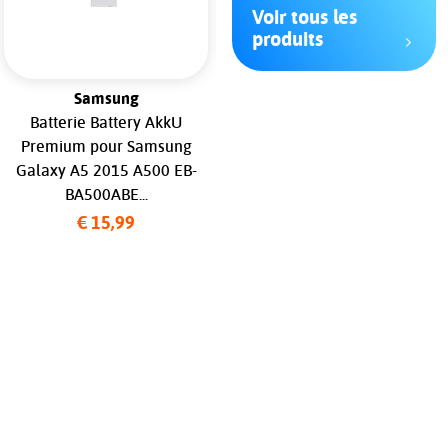
Voir tous les
produits
Samsung
Xiaomi
Batterie Battery AkkU
Original Batterie BN54 pour
Premium pour Samsung
Xiaomi Redmi 9/Redmi
Galaxy A5 2015 A500 EB-
Note 9 460200003P1G
BA500ABE...
460200001J1G...
Compatibilités
€ 15,99
€ 29,99