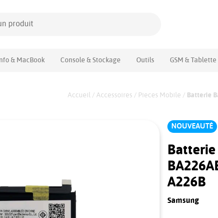
Info & MacBook
Console & Stockage
Outils
GSM & Tablette
Accueil
/
Accessoires
/
Pieces Mobile
/
Batterie 
NOUVEAUTÉ
Batteri
BA226AB
A226B
Samsung