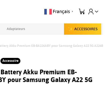
Français
▼
ACCESSOIRES
Adaptateurs
Battery Akku Premium EB-BA226ABY pour Samsung Galaxy A22 5G A226B
Accessoire
e Battery Akku Premium EB-
Y pour Samsung Galaxy A22 5G