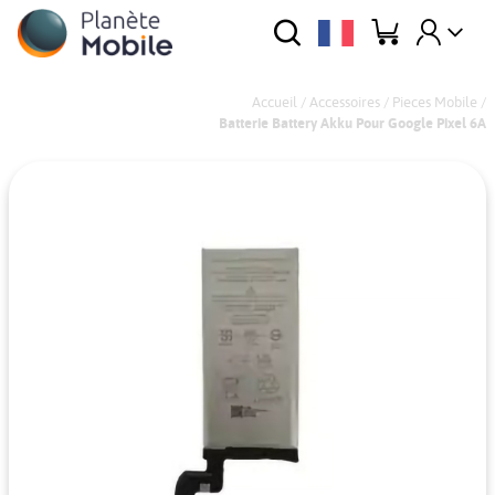
Accueil
/
Accessoires
/
Pieces Mobile
/
Batterie Battery Akku Pour Google Pixel 6A