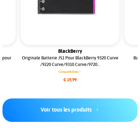
BlackBerry
8 pour
Originale Batterie JS1 Pour BlackBerry 9320 Curve
Bat
/9220 Curve/9310 Curve/9720...
Compatibilités
€ 19,99
Voir tous les produits