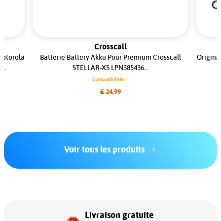
Crosscall
Motorola
Batterie Battery Akku Pour Premium Crosscall
Origina
..
STELLAR-X5 LPN385436...
Compatibilités
€ 24,99
Voir tous les produits
Livraison gratuite