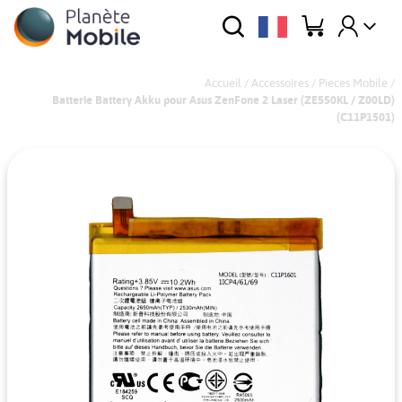
Accueil
/
Accessoires
/
Pieces Mobile
/
Batterie Battery Akku pour Asus ZenFone 2 Laser (ZE550KL / Z00LD)
(C11P1501)