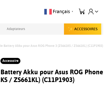
Français
▼
ACCESSOIRES
Adaptateurs
ie Battery Akku pour Asus ROG Phone 3 (ZS661KS / ZS661KL) (C11P1903)
Accessoire
e Battery Akku pour Asus ROG Phone
1KS / ZS661KL) (C11P1903)