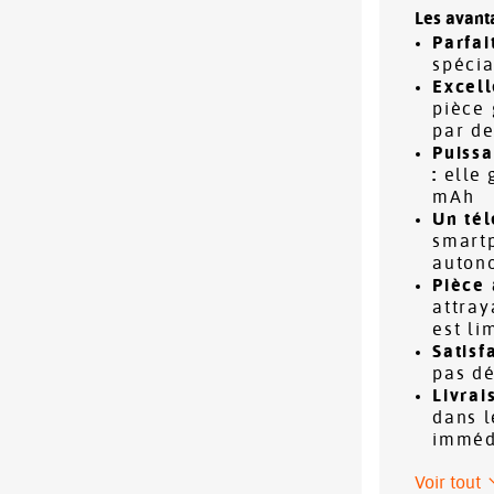
Les avant
Parfai
spéci
Excell
pièce 
par d
Puissa
:
elle 
mAh
Un tél
smartp
auton
Pièce 
attray
est li
Satisf
pas d
Livrai
dans l
imméd
Voir tout