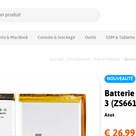
Info & MacBook
Console & Stockage
Outils
GSM & Tablette
Accueil
/
Accessoires
/
Pieces Mobile
/
Batter
NOUVEAUTÉ
Batteri
3 (ZS66
Asus
€ 26,99