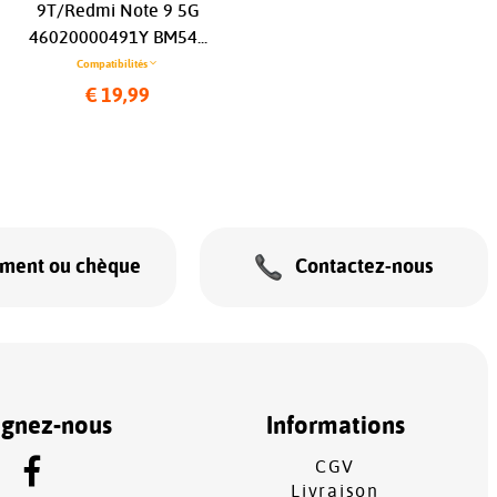
9T/Redmi Note 9 5G
Pro BLPA15...
46020000491Y BM54...
Compatibilités
Compatibilités
€ 24,99
€ 19,99
ement ou chèque
Contactez-nous
ignez-nous
Informations
CGV
Livraison