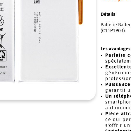
Détails
Batterie Batt
(C11P1903)
Les avantages 
Parfaite c
spécialem
Excellente
générique
professio
Puissance 
garantit 
Un téléph
smartphon
autonomie
Pièce attr
ce qui per
s'offrir u