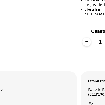
Satisfacti
déçus de 
Livraison 
plus bref
Quanti
Informatio
Batterie 
ix
(C11P190
v>