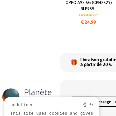
Nord CE 3 Lite 5G BLP989...
OPPO A98 5G (CPH2529)
BLP989...
Compatibilités
Compatibilités
€ 22,99
€ 24,99
Livraison gratuit
à partir de 20 €
Envoyer un message
undefined
☝ 🍪
This site uses cookies and gives