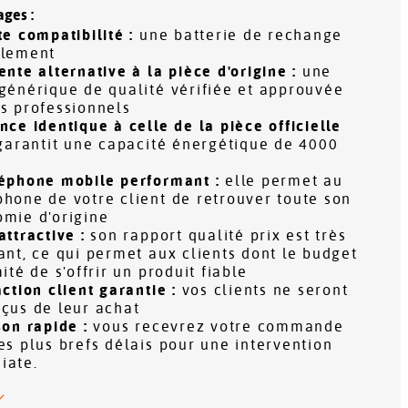
ages :
te compatibilité :
une batterie de rechange
alement
ente alternative à la pièce d'origine :
une
générique de qualité vérifiée et approuvée
es professionnels
nce identique à celle de la pièce officielle
garantit une capacité énergétique de 4000
éphone mobile performant :
elle permet au
hone de votre client de retrouver toute son
omie d'origine
attractive :
son rapport qualité prix est très
ant, ce qui permet aux clients dont le budget
mité de s'offrir un produit fiable
action client garantie :
vos clients ne seront
éçus de leur achat
son rapide :
vous recevrez votre commande
es plus brefs délais pour une intervention
iate.