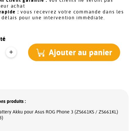
on client garantie :
vos clients ne seront pas
leur achat
rapide :
vous recevrez votre commande dans les
s délais pour une intervention immédiate.
té
Ajouter au panier
ns produits :
Battery Akku pour Asus ROG Phone 3 (ZS661KS / ZS661KL)
3)