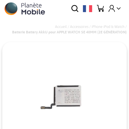
Accueil
/
Accessoires
/
iPhone iPod & Watch
/
Batterie Battery AkkU pour APPLE WATCH SE 40MM (2E GÉNÉRATION)