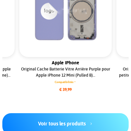
Apple iPhone
 Apple
Original Cache Batterie Vitre Arrière Purple pour
Orig
me)...
Apple iPhone 12 Mini (Pulled B)...
petite
Compatibilités
€ 39,99
Voir tous les produits