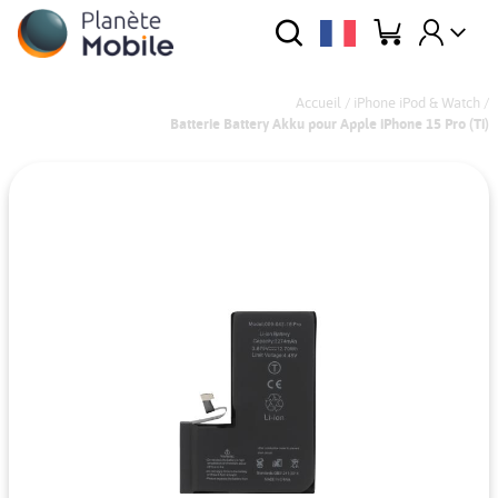
Accueil
/
iPhone iPod & Watch
/
Batterie Battery Akku pour Apple iPhone 15 Pro (Ti)