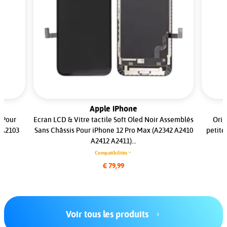
Apple iPhone
 Pour
Ecran LCD & Vitre tactile Soft Oled Noir Assemblés
Orig
 A2103
Sans Châssis Pour iPhone 12 Pro Max (A2342 A2410
petite
A2412 A2411)...
Compatibilités
€ 79,99
Voir tous les produits