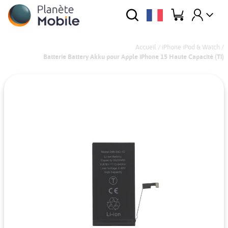
Accueil
/
iPhone iPod & Watch
/
Batterie Battery Akku pour Apple iPhone 15 Haute Capacité (Ti)