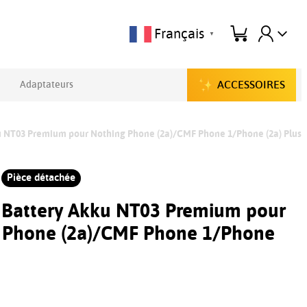
Français
▼
ACCESSOIRES
Adaptateurs
ku NT03 Premium pour Nothing Phone (2a)/CMF Phone 1/Phone (2a) Plus
Pièce détachée
e Battery Akku NT03 Premium pour
 Phone (2a)/CMF Phone 1/Phone
s