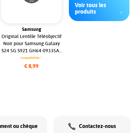
Voir tous les
produits
Samsung
Huawei
Original Lentille Téléobjectif
Original Ecran LCD & Vitre
Noir pour Samsung Galaxy
tactile Noir Assemblés Sur
S24 5G S921 GH64-09335A...
Châssis Et Batterie Pour
Huawei Mate 10 ALP-L09
Compatibilités
ALP-L29...
€ 8,99
Compatibilités
€ 78,99
ement ou chèque
Contactez-nous