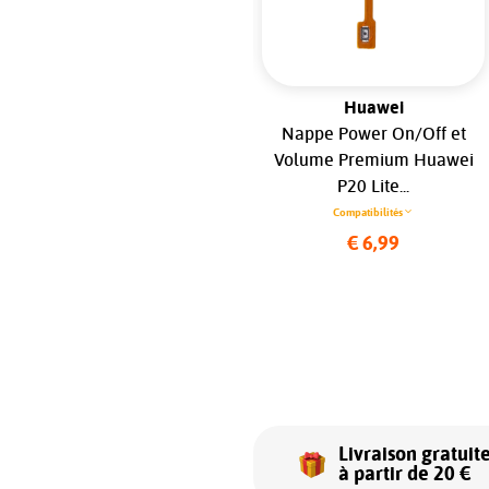
Samsung
Huawei
Support Lentille Premium
Nappe Power On/Off et
Cloud Navy pour Samsung
Volume Premium Huawei
Galaxy S20 FE 5G & S20 FE
P20 Lite...
4G...
Compatibilités
Compatibilités
€ 6,99
€ 6,99
Livraison gratuit
à partir de 20 €