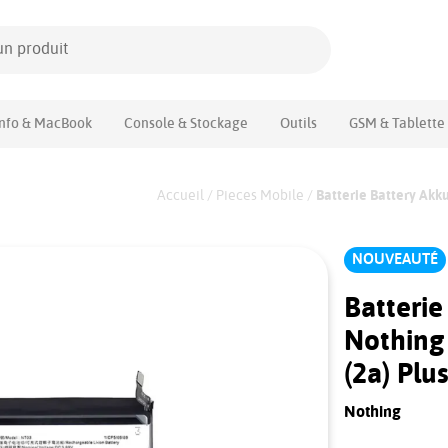
Info & MacBook
Console & Stockage
Outils
GSM & Tablette
Accueil
/
Pieces Mobile
/
Batterie Battery Ak
NOUVEAUTÉ
Batteri
Nothing
(2a) Plu
Nothing